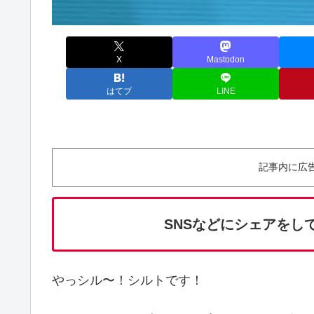
X
Mastodon
はてブ
LINE
記事内に広
SNSなどにシェアをし
やっシル〜！シルトです！