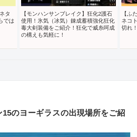
ンブレイク】狂化2護石
【ふたりで！にゃんこ大戦争
冰気）錬成蓄積強化狂化
ネコトカゲの攻略編成！とに
ご紹介！狂化で威糸呵成
切れ！
に！
ン15のヨーギラスの出現場所をご紹