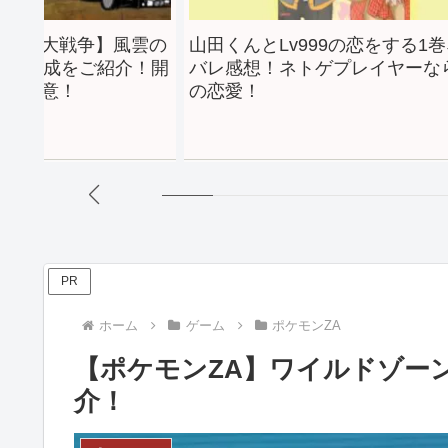
山田くんとLv999の恋をする1巻ネタ
【モンハンサ
バレ感想！ネトゲプレイヤーならでは
使用！氷気（
の恋愛！
毒大剣装備を
の構えも気軽
PR
ホーム
ゲーム
ポケモンZA
【ポケモンZA】ワイルドゾー
介！