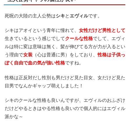
死呪の大陸の主人公勢は
シキ
と
エヴィル
です。
シキはアオイという青年に憧れて、
女性だけど男性として
生きているという感じでして
クールな性格
でして、エヴィ
ルは特に変は意味は無く、髪が伸びてる方が力が入るとい
う理由で
女装
（心は普通に男）をしており、
性格は子供っ
ぽく自由で血の気が強い性格
ですね。
性格は正反対だし性別も男だけど見た目女、女だけど見た
目男でなんかギャップ萌えしました！
シキのクールな性格も良いんですが、エヴィルのおふざけ
だけどやるときはやる性格も良いので個人的にはエヴィル
派かな～