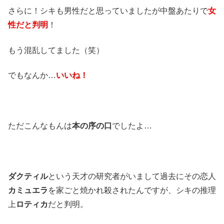
さらに！シキも男性だと思っていましたが中盤あたりで
女
性だと判明
！
もう混乱してました（笑）
でもなんか…
いいね！
ただこんなもんは
本の序の口
でしたよ…
ダクティル
という天才の研究者がいまして過去にその恋人
カミュエラ
を家ごと焼かれ殺されたんですが、シキの推理
上
ロティカ
だと判明。