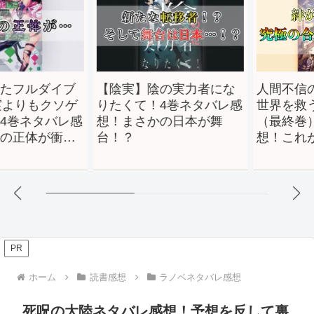
フルダイブ
【陰実】陰の実力者にな
人間不信の
よりもクソゲ
りたくて！4巻ネタバレ感
世界を救う
巻ネタバレ感
想！まさかの日本が舞
（最終巻）
正体が衝撃
台！？
想！これが
〈ユニオン
PR
ホーム
読書感想
ラノベネタバレ感想
死呪の大陸ネタバレ感想！予想を反して裏