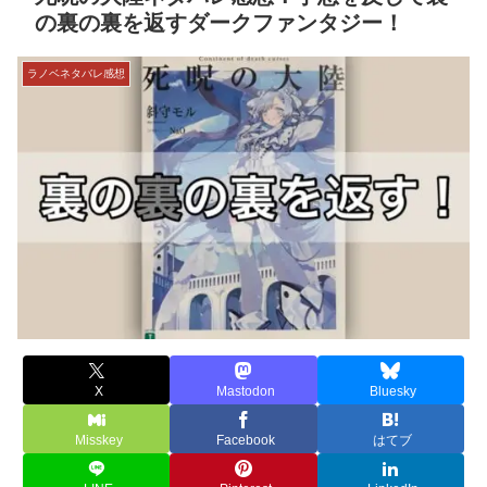
の裏の裏を返すダークファンタジー！
ラノベネタバレ感想
X
Mastodon
Bluesky
Misskey
Facebook
はてブ