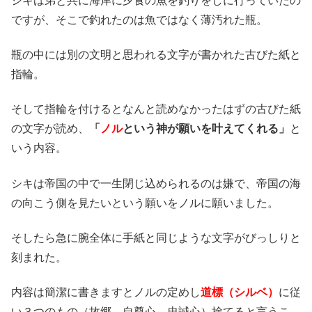
シキは弟と共に海岸に夕食の魚を釣りをしに行っていたの
ですが、そこで釣れたのは魚ではなく薄汚れた瓶。
瓶の中には別の文明と思われる文字が書かれた古びた紙と
指輪。
そして指輪を付けるとなんと読めなかったはずの古びた紙
の文字が読め、
「
ノル
という神が願いを叶えてくれる」
と
いう内容。
シキは帝国の中で一生閉じ込められるのは嫌で、帝国の海
の向こう側を見たいという願いをノルに願いました。
そしたら急に腕全体に手紙と同じような文字がびっしりと
刻まれた。
内容は簡潔に書きますとノルの定めし
道標（シルベ）
に従
い３つのもの（故郷、自尊心、忠誠心）捨てると言うこ