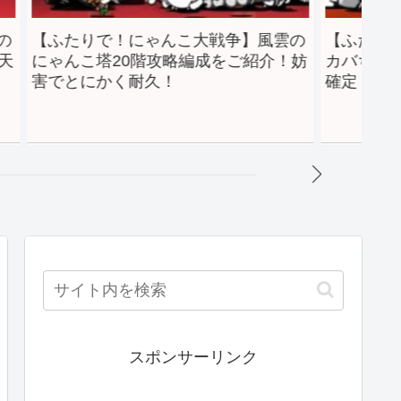
たりで！にゃんこ大戦争】風雲の
【ふたりで！にゃん
んこ塔20階攻略編成をご紹介！妨
カバちゃんの攻略編
とにかく耐久！
確定！
スポンサーリンク