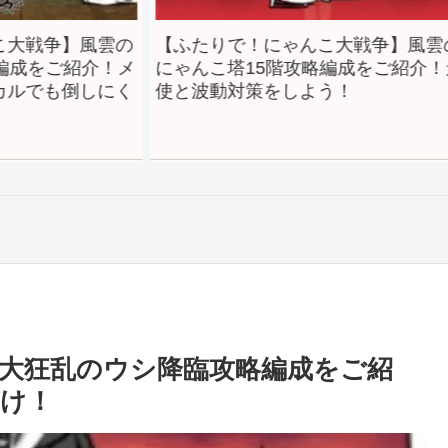
風雲の
【ふたりで！にゃんこ大戦争】風雲の
【ふ
介！メ
にゃんこ塔15階攻略編成をご紹介！天
にゃ
しにく
使と波動対策をしよう！
害で
大狂乱のウシ降臨攻略編成をご紹
け！