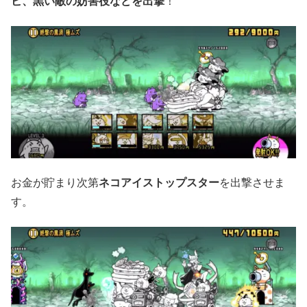
ビ、黒い敵の妨害役などを出撃
！
お金が貯まり次第
ネコアイストップスター
を出撃させま
す。