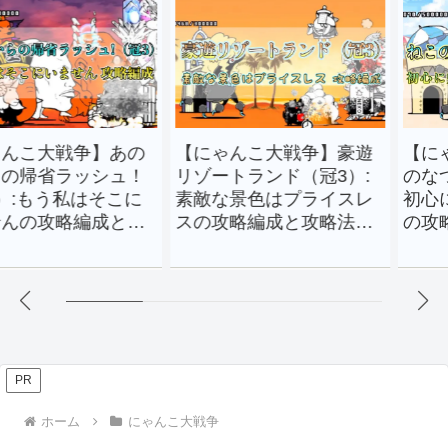
戦争】あの
【にゃんこ大戦争】豪遊
【にゃんこ
ラッシュ！
リゾートランド（冠3）:
のなつやす
う私はそこに
素敵な景色はプライスレ
初心に帰っ
略編成と攻
スの攻略編成と攻略法を
の攻略編成
！
解説！
説！
PR
ホーム
にゃんこ大戦争