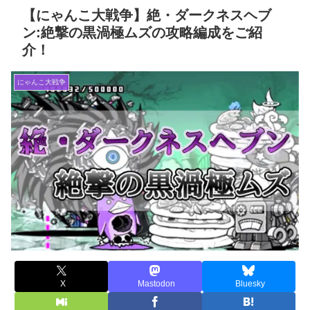
【にゃんこ大戦争】絶・ダークネスヘブ
ン:絶撃の黒渦極ムズの攻略編成をご紹
介！
にゃんこ大戦争
X
Mastodon
Bluesky