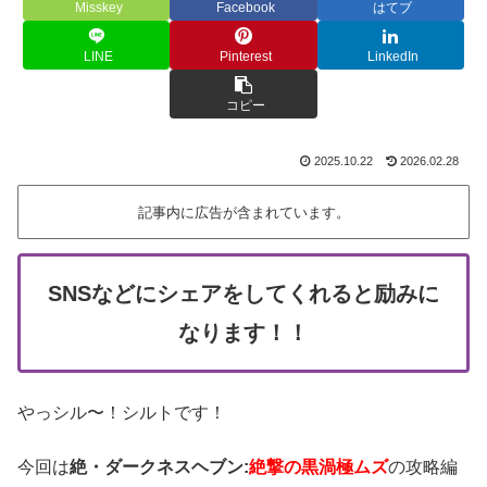
Misskey
Facebook
はてブ
LINE
Pinterest
LinkedIn
コピー
2025.10.22
2026.02.28
記事内に広告が含まれています。
SNSなどにシェアをしてくれると励みに
なります！！
やっシル〜！シルトです！
今回は
絶・ダークネスヘブン:
絶撃の黒渦極ムズ
の攻略編