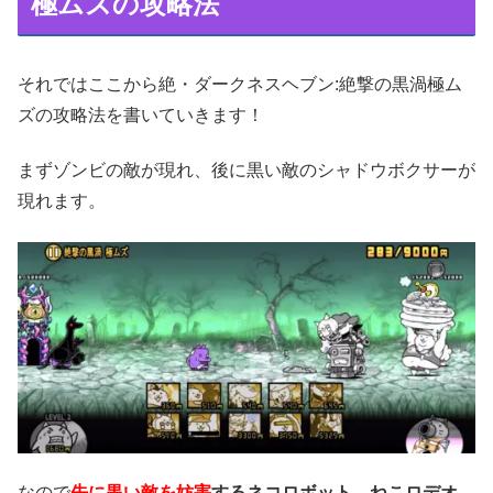
極ムズの攻略法
それではここから絶・ダークネスヘブン:絶撃の黒渦極ム
ズの攻略法を書いていきます！
まずゾンビの敵が現れ、後に黒い敵のシャドウボクサーが
現れます。
なので
先に黒い敵を妨害
するネコロボット
、
ねこロデオ
、