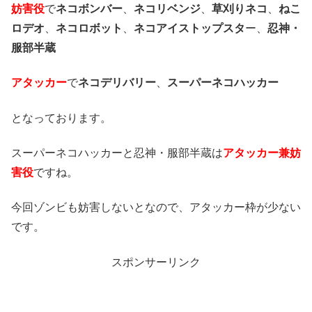
妨害役
で
ネコボンバー
、
ネコリベンジ
、
草刈りネコ
、
ねこ
ロデオ
、
ネコロボット
、
ネコアイストップスタ
ー、
忍神・
服部半蔵
アタッカー
で
ネコデリバリー
、
スーパーネコハッカー
となっております。
スーパーネコハッカーと忍神・服部半蔵は
アタッカー兼妨
害役
ですね。
今回ゾンビも妨害しないとなので、アタッカー枠が少ない
です。
スポンサーリンク