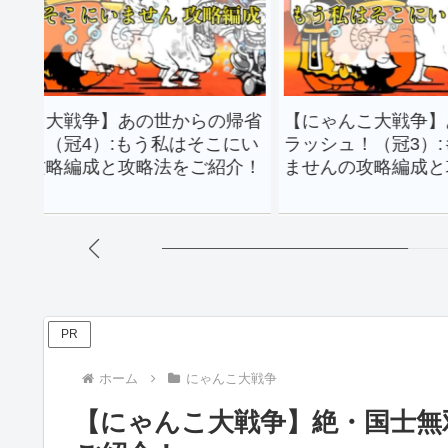
争】あの世からの帰省
【にゃんこ大戦争】あの世から
）:もう私はそこにい
ラッシュ！（冠3）:もう私はそ
成と攻略法をご紹介！
ませんの攻略編成と攻略法をご
PR
ホーム
にゃんこ大戦争
【にゃんこ大戦争】絶・国士無