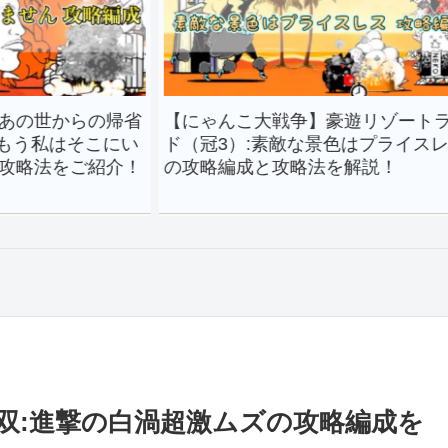
の帰省
【にゃんこ大戦争】豪遊リゾートラン
【に
こにい
ド（冠3）:素敵な景色はプライスレス
パラ
紹介！
の攻略編成と攻略法を解説！
の攻
双:進撃の白渦超激ムズの攻略編成を