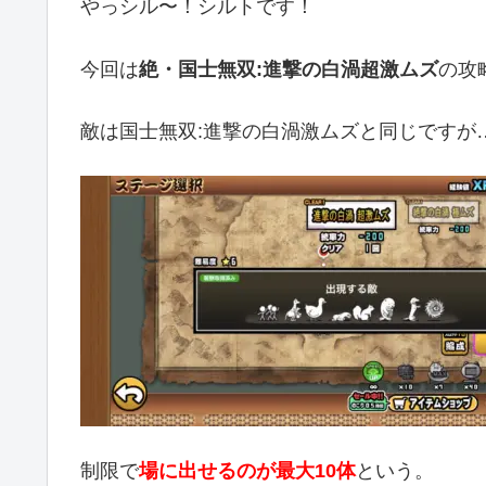
やっシル〜！シルトです！
今回は
絶・国士無双:進撃の白渦超激ムズ
の攻
敵は国士無双:進撃の白渦激ムズと同じですが
制限で
場に出せるのが最大10体
という。