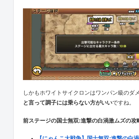
しかもホワイトサイクロンはワンパン級のダ
と言って調子には乗らない方がいい
ですね。
前ステージの国士無双:進撃の白渦激ムズの攻
【にゃんこ大戦争】国士無双:進撃の白