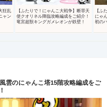
大狂乱
【ふたりで！にゃんこ大戦争】断罪天
【ふ
ニャン
使クオリネル降臨攻略編成をご紹介！
にゃ
竜宮超獣キングガメレオンが鉄壁！
初の
風雲のにゃんこ塔15階攻略編成をご
！