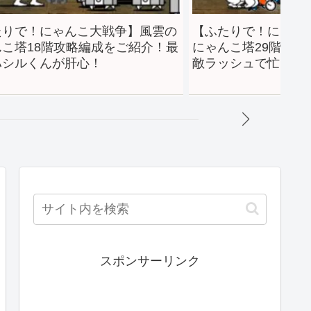
たりで！にゃんこ大戦争】風雲の
【ふたりで！にゃん
んこ塔18階攻略編成をご紹介！最
にゃんこ塔29階攻
ハシルくんが肝心！
敵ラッシュで忙しい
スポンサーリンク