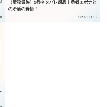
が
（暗殺貴族）2巻ネタバレ感想！勇者エポナと
の矛盾の覚悟！
08
2021.11.16
に