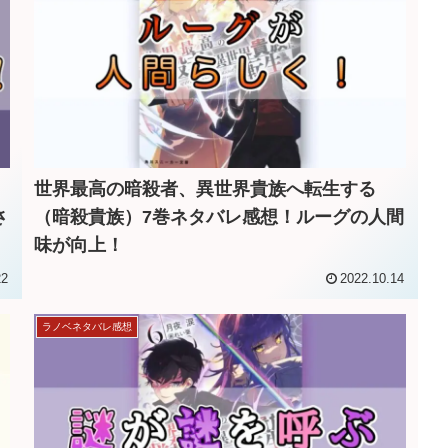
世界最高の暗殺者、異世界貴族へ転生する
さ
（暗殺貴族）7巻ネタバレ感想！ルーグの人間
味が向上！
22
2022.10.14
ラノベネタバレ感想