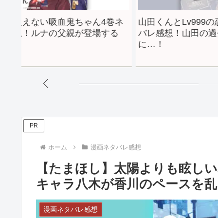
い吸血鬼ちゃん4巻ネ
山田くんとLv999の恋をする3
ナの父親が登場する
バレ感想！山田の過去が徐々に
に…！
PR
ホーム
漫画ネタバレ感想
【たまほし】太陽よりも眩しい
キャラ八木が香川のペースを乱
漫画ネタバレ感想