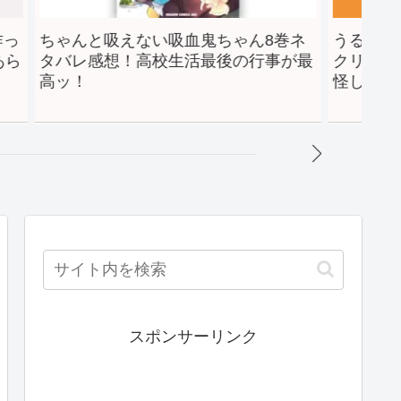
んと吸えない吸血鬼ちゃん8巻ネ
うるわしの宵の月9
レ感想！高校生活最後の行事が最
クリスマスで一緒に
！
怪しく…
スポンサーリンク