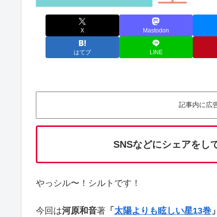
X
Mastodon
はてブ
LINE
記事内に広
SNSなどにシェアをし
やっシル〜！シルトです！
今回は
河原和音
著
「
太陽よりも眩しい星13巻