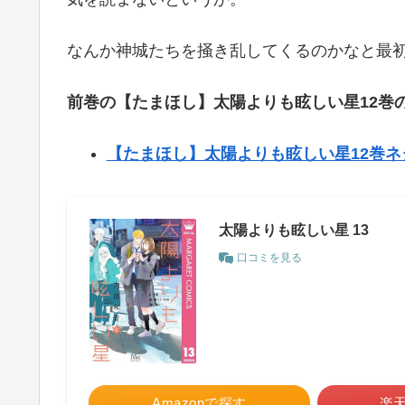
なんか神城たちを掻き乱してくるのかなと最
前巻の【たまほし】太陽よりも眩しい星12巻
【たまほし】太陽よりも眩しい星12巻
太陽よりも眩しい星 13
口コミを見る
Amazonで探す
楽