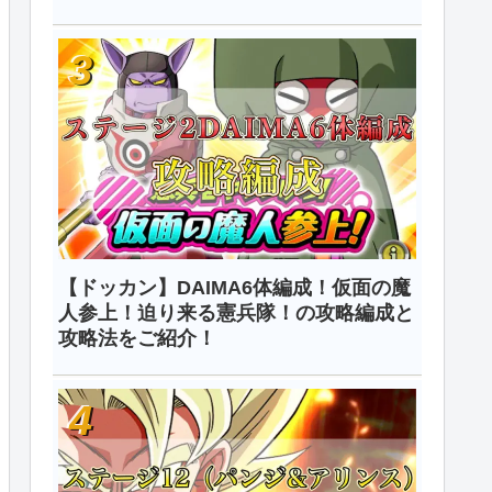
【ドッカン】DAIMA6体編成！仮面の魔
人参上！迫り来る憲兵隊！の攻略編成と
攻略法をご紹介！