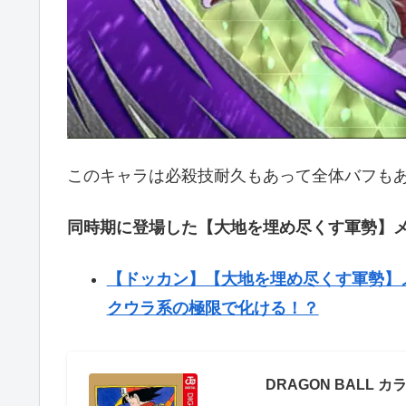
このキャラは必殺技耐久もあって全体バフも
同時期に登場した【大地を埋め尽くす軍勢】
【ドッカン】【大地を埋め尽くす軍勢】
クウラ系の極限で化ける！？
DRAGON BALL カ