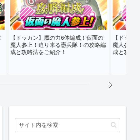
ッカン】魔の力6体編成！仮面の
【ドッカン】DAIM
参上！迫り来る憲兵隊！の攻略編
魔人参上！迫り来る
攻略法をご紹介！
成と攻略法をご紹介