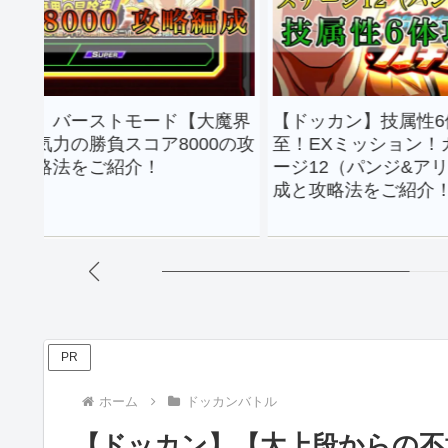
ーストモード【大魔界
【ドッカン】技属性6体編成！
勝負スコア8000の攻
至！EXミッション！ガチバトル
をご紹介！
ージ12（パンジ&アリンス）の
成と攻略法をご紹介！
PR
ホーム
ドッカンバトル
【ドッカン】【大上段からの不