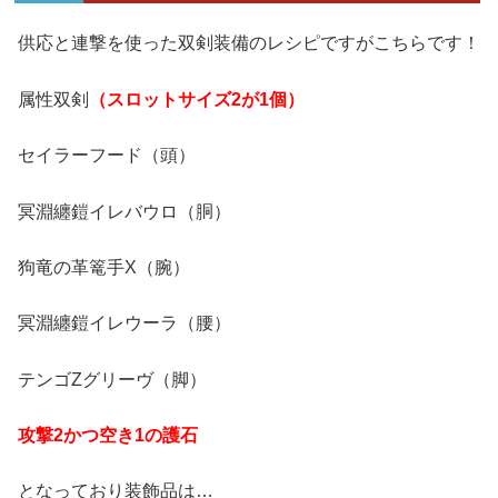
供応と連撃を使った双剣装備のレシピですがこちらです！
属性双剣
（スロットサイズ2が1個）
セイラーフード（頭）
冥淵纏鎧イレバウロ（胴）
狗竜の革篭手X（腕）
冥淵纏鎧イレウーラ（腰）
テンゴZグリーヴ（脚）
攻撃2かつ空き1の護石
となっており装飾品は…