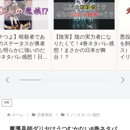
暗殺者であ
【陰実】陰の実力者にな
悪役令嬢な
タスが勇者
りたくて！4巻ネタバレ感
を飼ってみ
に強いのだ
想！まさかの日本が舞
ス）4巻ネ
レ感想！日本
台！？
イリーンと
！？
婦喧嘩が勃
PR
ホーム
読書感想
ラノベネタバレ感想
魔導具師ダリヤはうつむかない8巻ネタバ