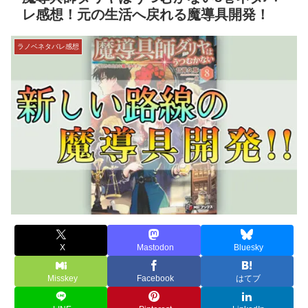
レ感想！元の生活へ戻れる魔導具開発！
ラノベネタバレ感想
X
Mastodon
Bluesky
Misskey
Facebook
はてブ