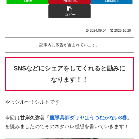
LINE
Pinterest
LinkedIn
コピー
2024.09.04
2025.10.29
記事内に広告が含まれています。
SNSなどにシェアをしてくれると励みに
なります！！
やっシル〜！シルトです！
今回は
甘岸久弥
著
「
魔導具師ダリヤはうつむかない8巻
」
を読みましたのでそのネタバレ感想を書いていきます！