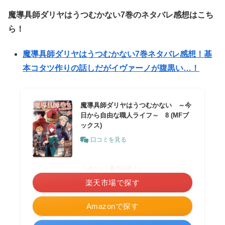
魔導具師ダリヤはうつむかない7
巻のネタバレ感想はこち
ら！
魔導具師ダリヤはうつむかない7巻ネタバレ感想！基
本コタツ作りの話しだがイヴァーノが腹黒い…！
魔導具師ダリヤはうつむかない ～今
日から自由な職人ライフ～ 8 (MFブ
ックス)
口コミを見る
＼ポイント最大11倍！／
楽天市場で探す
Amazonで探す