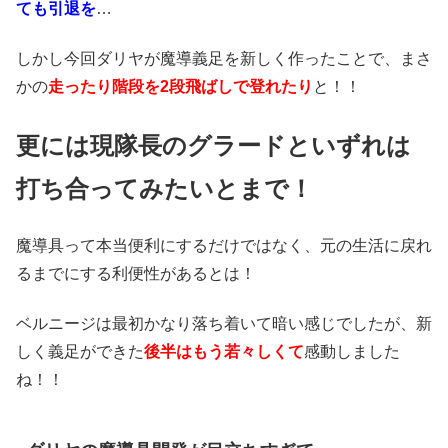
ても引退を
…
しかし今回ダリヤが魔導義足を新しく作ったことで、まさ
かの
走ったり階段を2段飛ばしで登れたり
と！！
更には現隊長のグラードといずれは
打ち合ってみたいとまで！
魔導具って本当便利にするだけではなく、元の生活に戻れ
るまでにする利便性があるとは！
ベルニージは最初かなり落ち着いて暗い感じでしたが、新
しく義足ができた
後半はもう若々しくて
感動しました
ね！！