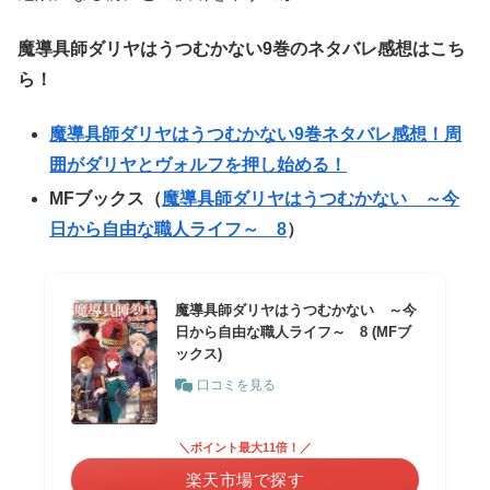
魔導具師ダリヤはうつむかない9
巻のネタバレ感想はこち
ら！
魔導具師ダリヤはうつむかない9巻ネタバレ感想！周
囲がダリヤとヴォルフを押し始める！
MFブックス（
魔導具師ダリヤはうつむかない ～今
日から自由な職人ライフ～ 8
）
魔導具師ダリヤはうつむかない ～今
日から自由な職人ライフ～ 8 (MFブ
ックス)
口コミを見る
＼ポイント最大11倍！／
楽天市場で探す