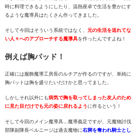
時に料理できるようにしたり、温熱座卓で生活を豊かにす
るような魔導具はたくさん作ってきました。
そして今回はそういう系統ではなく、
元の生活を送れてな
い人々へのアプローチする魔導具
を作ったんですよね！
例えば胸パッド！
正確には服飾魔導工房長のルチアが作るのですが、単純に
胸パットは胸を盛りたいだけかと思ってました。
しかしそれ以外にも
病気で胸を取ってしまった友人のため
に見た目だけでも元の姿に戻れるよう
に作るという！
そして今回のメイン魔導具…魔導義足ですが、元魔物討伐
部隊副隊長ベルニージは過去魔物に
右脚を奪われ騎士とし