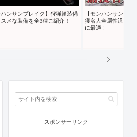
備
【モンハンサンブレイク】幸運3＆捕
【モンハン
獲名人全属性汎用双剣装備！素材集め
ックス装備
に最適！
ご紹介！
スポンサーリンク