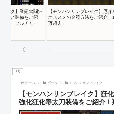
ハンサンブレイク】厄介だけど
【モンハンサンブレイ
メの金策方法をご紹介！1周60
アックス装備のオスス
！
種ご紹介！
PR
ホーム
ゲーム
モンハンサンブレイク
【モンハンサンブレイク】狂化
強化狂化毒太刀装備をご紹介！