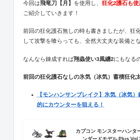
今回は
飛竜刀【月】
を使用し、
狂化2護石も使
ご紹介していきます！
前回の狂化護石無しの時も書きましたが、狂
して攻撃を喰らっても、全然大丈夫な装備と
なんなら錬成すれば
翔蟲使い3風纏2
にもなる
前回の狂化護石なしの氷気（冰気）蓄積狂化
【モンハンサンブレイク】氷気（冰気）
的にカウンターを狙える！
カプコン モンスターハンタ
ンダードモデル Plus Vol.