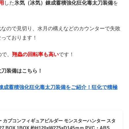
用
した
氷気（冰気）錬成蓄積強化狂化毒太刀装備
を
化なので見切り、水月の構えなどのカウンターで失敗
なっております！
ので、
翔蟲の回転率も高い
です！
太刀装備はこちら！
錬成蓄積強化狂化毒太刀装備をご紹介！狂化で積極
ー カプコンフィギュアビルダー モンスターハンター スタ
27 BOX 1BOX 約H120×W275×D145ｍｍ PVC・ABS