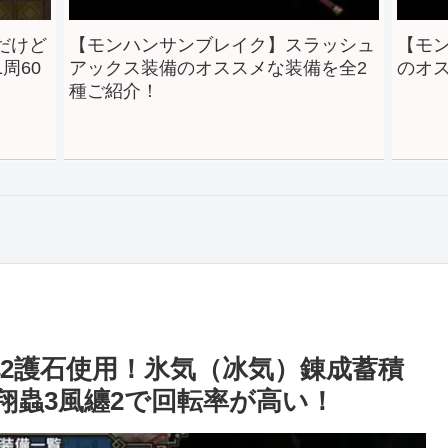
ク】スラッシュ
【モンハンサンブレイク】狩猟笛装
メな装備を全2
のオススメな装備を全3種ご紹介！
2護石使用！氷気（冰気）錬成蓄積
翔蟲3風纏2で回転率が高い！