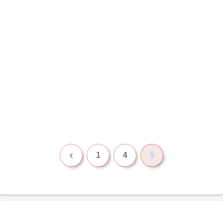
前
1
4
5
へ