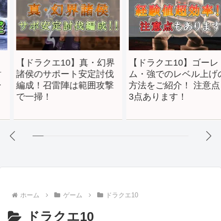
10】真・幻界
【ドラクエ10】ゴーレ
【ドラクエ
ート安定討伐
ム・強でのレベル上げの
い武器鍛冶
陣は範囲攻撃
方法をご紹介！ 注意点も
上げ方法を
3点あります！
ホーム
ゲーム
ドラクエ10
ドラクエ10