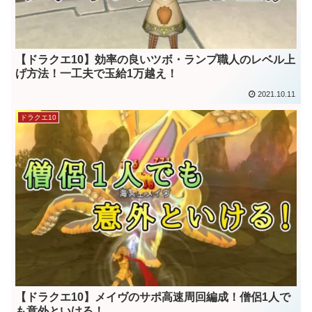
【ドラクエ10】効率の良いツボ・ランプ職人のレベル上
げ方法！一工夫で玉給1万越え！
2021.10.11
ドラクエ10
【ドラクエ10】メイヴのサポ高速周回編成！僧侶1人で
も意外といける！